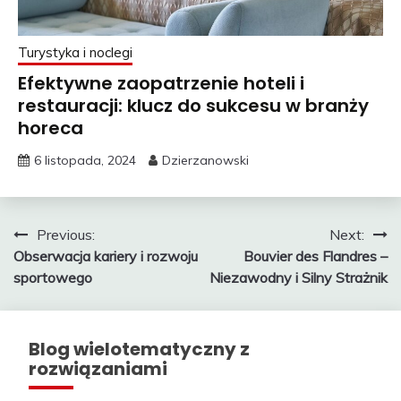
Turystyka i noclegi
Efektywne zaopatrzenie hoteli i
restauracji: klucz do sukcesu w branży
horeca
6 listopada, 2024
Dzierzanowski
Nawigacja
Previous:
Next:
Obserwacja kariery i rozwoju
Bouvier des Flandres –
wpisu
sportowego
Niezawodny i Silny Strażnik
Blog wielotematyczny z
rozwiązaniami