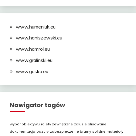
www.humeniuk.eu
www.haniszewski.eu
www.hamrol.eu
www.gralinski.eu
www.goska.eu
Nawigator tagów
wybór obiektywu
rolety zewnętrzne
żaluzje plisowane
dokumentacja
pazury
zabezpieczenie bramy
solidne materiały