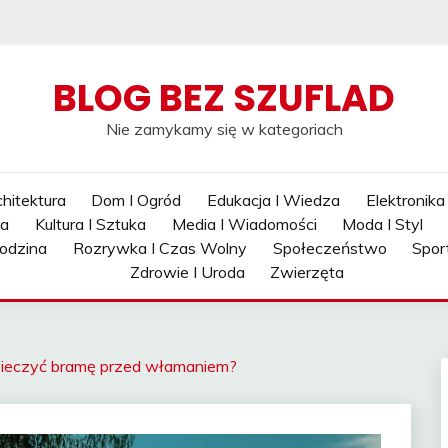
BLOG BEZ SZUFLAD
Nie zamykamy się w kategoriach
hitektura
Dom I Ogród
Edukacja I Wiedza
Elektronika
ia
Kultura I Sztuka
Media I Wiadomości
Moda I Styl
odzina
Rozrywka I Czas Wolny
Społeczeństwo
Spor
Zdrowie I Uroda
Zwierzęta
pieczyć bramę przed włamaniem?