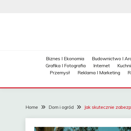
Skip
to
content
Biznes I Ekonomia
Budownictwo I Arc
Grafika I Fotografia
Internet
Kuchn
Przemysł
Reklama I Marketing
R
Home
Dom i ogród
Jak skutecznie zabez