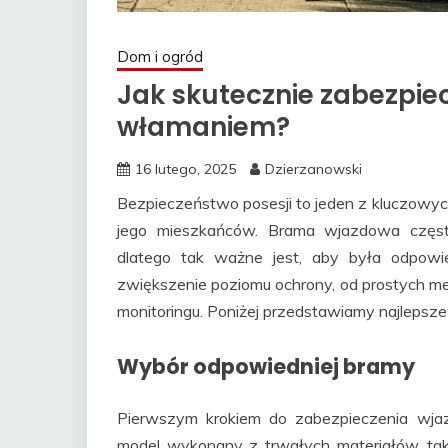
Dom i ogród
Jak skutecznie zabezpie
włamaniem?
16 lutego, 2025
Dzierzanowski
Bezpieczeństwo posesji to jeden z kluczowych
jego mieszkańców. Brama wjazdowa często
dlatego tak ważne jest, aby była odpowi
zwiększenie poziomu ochrony, od prostych 
monitoringu. Poniżej przedstawiamy najleps
Wybór odpowiedniej bramy
Pierwszym krokiem do zabezpieczenia wjaz
model wykonany z trwałych materiałów, taki