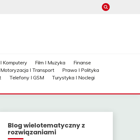
 I Komputery
Film I Muzyka
Finanse
Motoryzacja I Transport
Prawo I Polityka
t
Telefony I GSM
Turystyka I Noclegi
Blog wielotematyczny z
rozwiązaniami