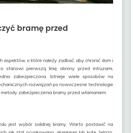
czyć bramę przed
 aspektów, o które należy zadbać, aby chronić dom i
 stanowi pierwszą linię obrony przed intruzami,
ednio zabezpieczona. Istnieje wiele sposobów na
mechanicznych rozwiązań po nowoczesne technologie
ze metody zabezpieczenia bramy przed włamaniem.
du jest wybór solidnej bramy. Warto postawić na
ch jak stal ocynkowana, aluminium lub kute żelazo.