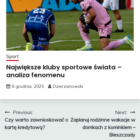
Sport
Największe kluby sportowe świata –
analiza fenomenu
6 grudnia, 2025
Dzierzanowski
Nawigacja
Previous:
Next:
Czy warto zawnioskować o
Zaplanuj rodzinne wakacje w
wpisu
kartę kredytową?
domkach z kominkiem –
Bieszczady