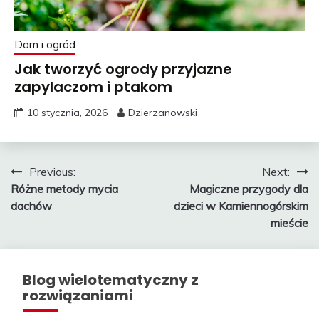
Dom i ogród
Jak tworzyć ogrody przyjazne
zapylaczom i ptakom
10 stycznia, 2026
Dzierzanowski
Nawigacja
Previous:
Next:
Różne metody mycia
Magiczne przygody dla
wpisu
dachów
dzieci w Kamiennogórskim
mieście
Blog wielotematyczny z
rozwiązaniami