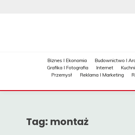
Skip
to
content
Biznes I Ekonomia
Budownictwo I Arc
Grafika I Fotografia
Internet
Kuchn
Przemysł
Reklama I Marketing
R
Tag:
montaż