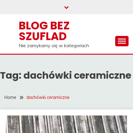
Skip
to
content
BLOG BEZ
SZUFLAD
Nie zamykamy się w kategoriach
Tag:
dachówki ceramiczne
Home
dachówki ceramiczne